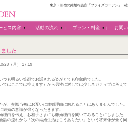
東京・新宿の結婚相談所「ブライズガーデン」 |
ービス内容
活動の流れ
プラン・料金
お問い
しました
0/28（月） 17:19
いつも明るい笑顔でお話される姿がとても印象的でした。
いてはここでは控えます）から男性に対しては少しネガティブに考えて
たが、交際当初はお互いに離婚理由に触れることはありませんでした。
に結婚の意識が強くなったきます。
婚理由を伝え、お相手さまにも離婚理由を聞いてみることにしました。
会話の流れから「次の結婚生活はこうありたい」という将来像が全く同