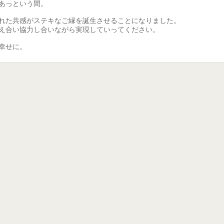
あっという間。
れた共感がステキなご縁を誕生させることになりました。
え合い協力し合いながら実現していってください。
幸せに。